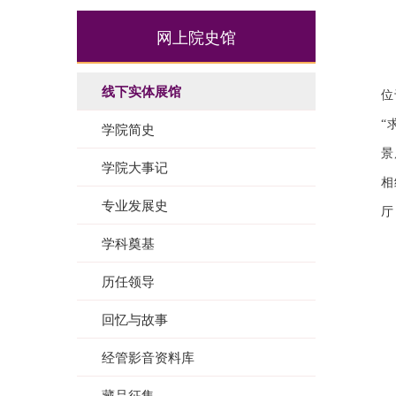
网上院史馆
线下实体展馆
位
“
学院简史
景
学院大事记
相
专业发展史
厅
学科奠基
历任领导
回忆与故事
经管影音资料库
藏品征集