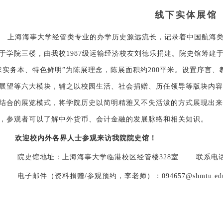
线下实体展馆
上海海事大学经管类专业的办学历史源远流长，记录着中国航海
于学院三楼，
由我校1987级运输经济校友刘德乐捐建。院史馆
筹建于
求实务本、特色鲜明”为陈展理念，陈展面积约200平米。
设置序言、
展望等六大模块，辅之以校园生活、社会捐赠、历任领导等版块内容
结合的展览模式，将学院历史以简明精雅又不失活泼的方式展现出来
，参观者可以了解中外货币、会计金融的发展脉络和相关知识。
欢迎校内外各界人士参观来访我院院史馆！
院史馆地址：上海海事大学临港校区经管楼328室 联系电话：021
电子邮件（资料捐赠/参观预约，李老师）：
094657@shmtu.ed