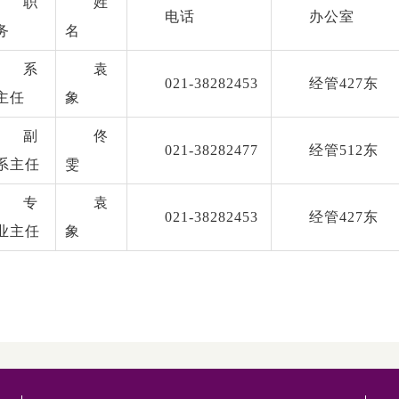
职
姓
电话
办公室
务
名
系
袁
021-38282453
经管427东
主任
象
副
佟
021-38282477
经管512东
系主任
雯
专
袁
021-38282453
经管427东
业主任
象