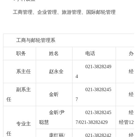
工商管理、企业管理、旅游管理、国际邮轮管理
工商与邮轮管理系
职务
姓名
电话
办
021-3828249
系主任
赵永全
经管
4
副系主
021-3828245
金昕
经管
任
7
金昕/尹
021-3828245
经管
聪慧
7/021-38282429
经管12
专业主
任
庞红丽/
021-3828242
经管