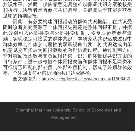
共识水平。然而，仅依靠意见调整难以保证共识方案被接受
和执行，决策者是否参与共识调整，关键取决于其能否获得
足够的预期回报。
因此，有必要构建回报驱动的群体共识框架，在共识受
阻时诊断其究竟源于个体回报失衡还是
整体
回报不足，并据
此分别引入内部补偿与外部补偿机制，恢复决策者参与激
励，实现稳定可接受的群体共识。本研究从
共识达成过程
中
群体效率与个体参与理性的
双重视角
出发，将共识达成由单
纯意见
交互
拓展为回报驱动的激励协调过程。通过刻画方向
非对称回报
函数
与非负回报约束，识别
群体最优
共识方案的
可行
条件；进一步根据个体回报失衡和群体回报不足两类
不
可行
情形匹配内部补偿与外部补偿机制，形成了兼顾群体
效
率
、个体
回报
与补偿协调的共识
达成
路径。
全文链接为：
https://ieeexplore.ieee.org/document/11506430
Shanghai Maritime University School of Economics and
Management