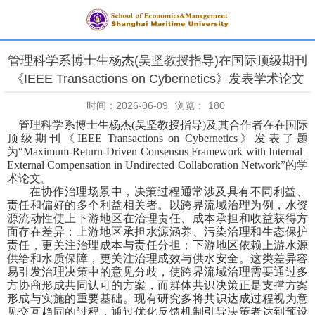
管理科学系博士生杨杰(吴坚教授指导)在国际顶级期刊
《IEEE Transactions on Cybernetics》发表学术论文
时间：2026-06-09
浏览：
180
管理科学系博士生杨杰
(
吴坚教授指导
)
及其合作者在
在国际
顶级期刊《
IEEE Transactions on Cybernetics
》
发表了题
为
“
Maximum-Return-Driven Consensus Framework with Internal–
External Compensation in Undirected Collaboration Network
”的学
术论文。
在协作治理场景中，决策过程通常涉及
具有不同
利益、
责任和偏好的多个利益相关者。以跨界流域治理为例，水资
源流动性使上下游地区在治理责任、成本承担和收益获得方
面存在差异：上游地区承担水源涵养、污染治理和生态保护
责任，更关注治理成本与责任分担；下游地区依赖上游水源
供给和水质保障，更关注治理成效与供水安全。这类差异容
易引发治理决策中的意见分歧，使跨界流域治理需要通过多
方协商形成共同认可的方案，而群体共识
决策
正是支撑方案
形成与实施的重要基础。现有研究多将共识达成过程视为意
见交互趋同的过程，通过优化反馈机制引导决策者达到预设