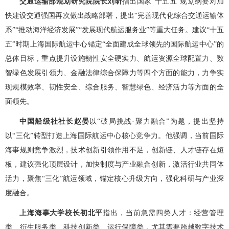
交通运输部规划研究院院长刘昕
指出国家
“十五五”规划纲要对加
快建设交通强国再次做出战略部署，提出“完善现代化综合交通运输体
系”“推动海洋经济发展”“发展现代航运服务业”等重大任务。建议“十五
五”时期上海国际航运中心锚定“全面建成全球领先的国际航运中心”的
总体目标，重点提升设施韧性安全硬实力、航运资源全球配置力、数
智绿色发展引领力、金融法律综合保障力等四个方面的能力，力争实
现规模效率、韧性安全、综合服务、智慧绿色、经济活力等方面的全
面领先。
中国船级社社长赵晏
以
“破局挑战·聚力融合”为题，提出坚持
以“三化”转型打造上海国际航运中心核心竞争力。他强调，当前国际
海事规则竞争激烈，技术创新引领作用不足，创新链、人才链存在短
板，建议强化顶层设计，加快制度与产业融合创新，激活行业共同体
活力，聚焦“三化”航运领域，锚定核心升级方向，强化科研与产业深
度融合。
上海海事大学校长初北平
指出，当前急需四类人才：经营管理
类、衍生服务类、科技创新类、运行保障类，尤其需要跨越数字技术