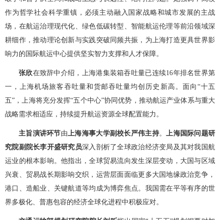
作为哲学社会科学重镇，必须主动融入国家战略和城市发展的主战
场，在航运治理现代化、绿色低碳转型、智能航运伦理等前沿领域深
耕细作，推动理论创新与实践突破同频共振，为上海打造更具世界影
响力的国际航运中心提供坚实智力支撑和人才保障。
张欣
在致辞中介绍，上海港集装箱吞吐量已连续
16年排名世界第
一，上海机场旅客吞吐量和货邮吞吐量均创历史新高。面向“十五
五”，上海将充分发挥“五个中心”协同优势，推动航运产业体系与重大
战略需求相适应，持续提升航运资源全球配置能力。
主旨演讲环节
由
上海海事大学副校长严伟主持
。
上海国际问题研
究院副院长李开盛研究员
深入剖析了全球政治经济变局及其对我国航
运业的根本影响。他指出，全球贸易流向发生深层变动，大国与区域
兴衰、贸易战长期影响交织，运营层面面临更多大国地缘政治竞争，
港口、造船业、关键航道等均成为博弈焦点。我国需在平等有序的世
界多极化、普惠包容的经济全球化进程中积极应对。