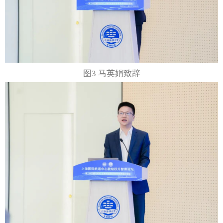
图3 马英娟致辞