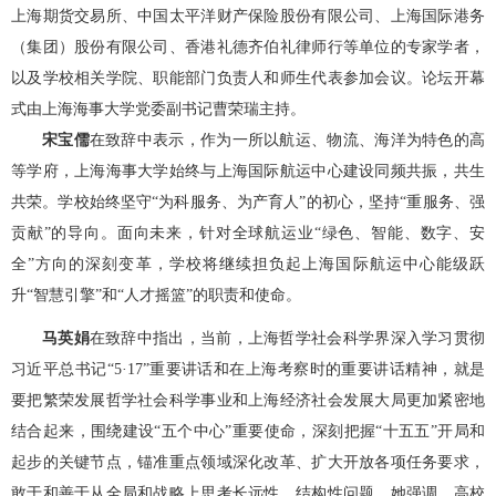
上海期货交易所、中国太平洋财产保险股份有限公司、上海国际港务
（集团）股份有限公司、香港礼德齐伯礼律师行等单位的专家学者，
以及学校相关学院、职能部门负责人和师生代表参加会议。论坛开幕
式由上海海事大学党委副书记曹荣瑞主持。
宋宝儒
在致辞中表示，作为一所以航运、物流、海洋为特色的高
等学府，上海海事大学始终与上海国际航运中心建设同频共振，共生
共荣。学校始终坚守
“为科服务、为产育人”的初心，坚持“重服务、强
贡献”的导向。面向未来，针对全球航运业“绿色、智能、数字、安
全”方向的深刻变革，学校将继续担负起上海国际航运中心能级跃
升“智慧引擎”和“人才摇篮”的职责和使命。
马英娟
在致辞中指出，当前，上海哲学社会科学界深入学习贯彻
习近平总书记
“5·17”重要讲话和在上海考察时的重要讲话精神，就是
要把繁荣发展哲学社会科学事业和上海经济社会发展大局更加紧密地
结合起来，围绕建设“五个中心”重要使命，深刻把握“十五五”开局和
起步的关键节点，锚准重点领域深化改革、扩大开放各项任务要求，
敢于和善于从全局和战略上思考长远性、结构性问题。她强调，高校