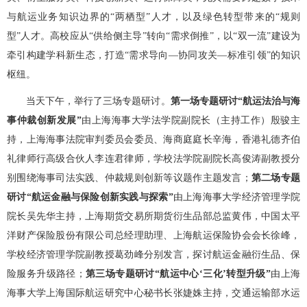
与航运业务知识边界的
“两栖型”人才，以及绿色转型带来的“规则
型”人才。高校应从“供给侧主导”转向“需求倒推”，以“双一流”建设为
牵引构建学科新生态，打造“需求导向—协同攻关—标准引领”的知识
枢纽。
当天下午，举行了三场专题研讨。
第一场专题研讨
“航运法治与海
事仲裁创新发展”
由上海海事大学法学院副院长（主持工作）殷骏主
持，上海海事法院审判委员会委员、海商庭庭长辛海，香港礼德齐伯
礼律师行高级合伙人李连君律师，学校法学院副院长高俊涛副教授分
别围绕海事司法实践、仲裁规则创新等议题作主题发言；
第二场专题
研讨
“航运金融与保险创新实践与探索”
由上海海事大学经济管理学院
院长吴先华主持，上海期货交易所期货衍生品部总监黄伟，中国太平
洋财产保险股份有限公司总经理助理、上海航运保险协会会长徐峰，
学校经济管理学院副教授葛劲峰分别发言，探讨航运金融衍生品、保
险服务升级路径；
第三场专题研讨
“航运中心‘三化’转型升级”
由上海
海事大学上海国际航运研究中心秘书长张婕姝主持，交通运输部水运