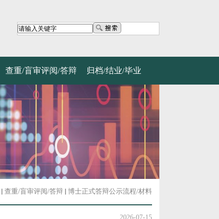
查重/盲审评阅/答辩
归档/结业/毕业
查重/盲审评阅/答辩
博士正式答辩公示流程/材料
2026-07-15