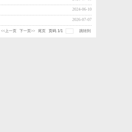
2024-06-10
2026-07-07
<<上一页
下一页>>
尾页
页码
1
/
1
跳转到