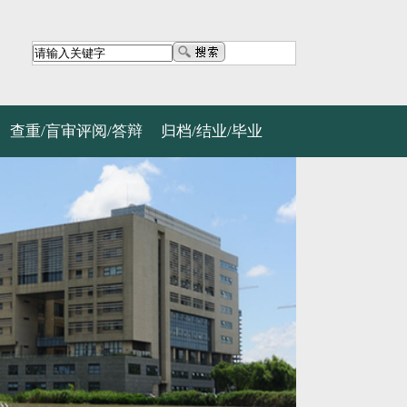
查重/盲审评阅/答辩
归档/结业/毕业