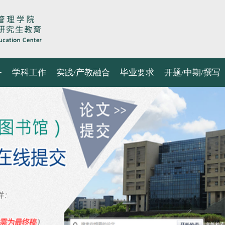
务
学科工作
实践/产教融合
毕业要求
开题/中期/撰写