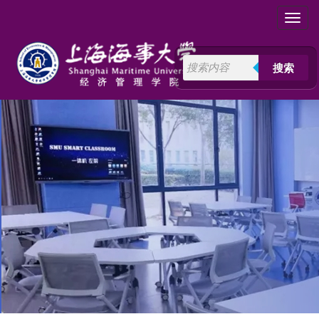
Toggl
navig
搜索